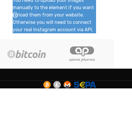
You need to upload your images
manually to the element if you want
to load them from your website.
Otherwise you will need to connect
your real Instagram account via API.