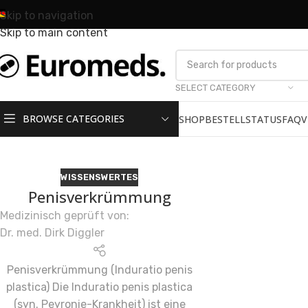
Skip to navigation
Skip to main content
SELECT CATEGORY
BROWSE CATEGORIES
SHOP
BESTELLSTATUS
FAQ
V
WISSENSWERTES
Penisverkrümmung
Medizinisch geprüft von:
Dr. med. Dirk Diggler
Penisverkrümmung (Induratio penis
plastica) Die Induratio penis plastica
(syn. Peyronie-Krankheit) ist eine