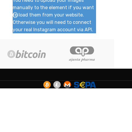
You need to upload your images
manually to the element if you want
to load them from your website.
Otherwise you will need to connect
your real Instagram account via API.