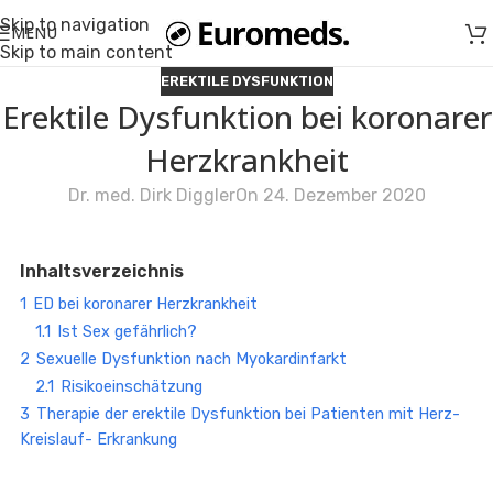
Skip to navigation
MENU
Skip to main content
EREKTILE DYSFUNKTION
Erektile Dysfunktion bei koronarer
Herzkrankheit
Dr. med. Dirk Diggler
On 24. Dezember 2020
Inhaltsverzeichnis
1
ED bei koronarer Herzkrankheit
1.1
Ist Sex gefährlich?
2
Sexuelle Dysfunktion nach Myokardinfarkt
2.1
Risikoeinschätzung
3
Therapie der erektile Dysfunktion bei Patienten mit Herz-
Kreislauf- Erkrankung