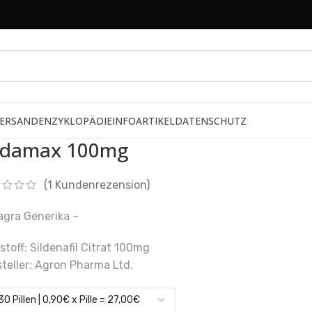
ERSAND
ENZYKLOPÄDIE
INFOARTIKEL
DATENSCHUTZ
ildamax 100mg
(
1
Kundenrezension)
agra Generika –
stoff: Sildenafil Citrat 100mg
teller: Agron Pharma Ltd.