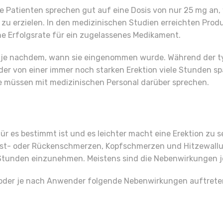
ige Patienten sprechen gut auf eine Dosis von nur 25 mg an,
 zu erzielen. In den medizinischen Studien erreichten Pro
he Erfolgsrate für ein zugelassenes Medikament.
ren, je nachdem, wann sie eingenommen wurde. Während der 
r von einer immer noch starken Erektion viele Stunden späte
Sie müssen mit medizinischen Personal darüber sprechen.
r es bestimmt ist und es leichter macht eine Erektion zu 
st- oder Rückenschmerzen, Kopfschmerzen und Hitzewallun
24 Stunden einzunehmen. Meistens sind die Nebenwirkungen
 oder je nach Anwender folgende Nebenwirkungen auftrete