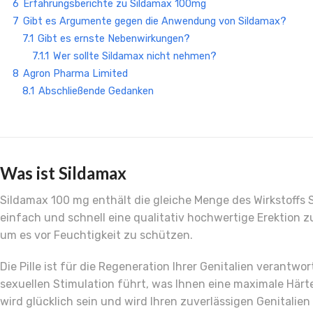
6
Erfahrungsberichte zu Sildamax 100mg
7
Gibt es Argumente gegen die Anwendung von Sildamax?
7.1
Gibt es ernste Nebenwirkungen?
7.1.1
Wer sollte Sildamax nicht nehmen?
8
Agron Pharma Limited
8.1
Abschließende Gedanken
Was ist Sildamax
Sildamax 100 mg enthält die gleiche Menge des Wirkstoffs Si
einfach und schnell eine qualitativ hochwertige Erektion z
um es vor Feuchtigkeit zu schützen.
Die Pille ist für die Regeneration Ihrer Genitalien verantw
sexuellen Stimulation führt, was Ihnen eine maximale Härte
wird glücklich sein und wird Ihren zuverlässigen Genitalie