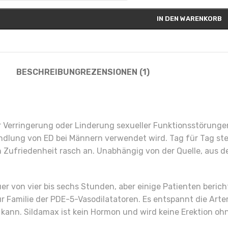
IN DEN WARENKORB
BESCHREIBUNG
REZENSIONEN (1)
ur Verringerung oder Linderung sexueller Funktionsstörunge
ehandlung von ED bei Männern verwendet wird. Tag für Tag s
Zufriedenheit rasch an. Unabhängig von der Quelle, aus der 
r von vier bis sechs Stunden, aber einige Patienten berich
zur Familie der PDE-5-Vasodilatatoren. Es entspannt die Arte
n kann. Sildamax ist kein Hormon und wird keine Erektion oh