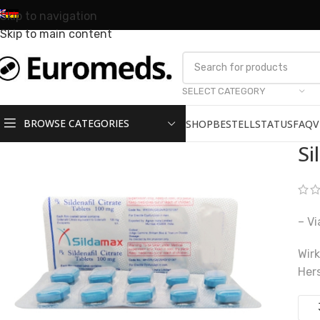
Skip to navigation
Skip to main content
SELECT CATEGORY
BROWSE CATEGORIES
SHOP
BESTELLSTATUS
FAQ
V
S
– Vi
Wirk
Hers