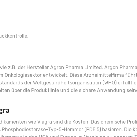
ckkontrolle.
wie z.B. der Hersteller Agron Pharma Limited. Argon Pharm
 Onkologiesektor entwickelt. Diese Arzneimittelfirma führ
eitsstandards der Weltgesundheitsorganisation (WHO) erfüll
eiten über die Produktlinie und die sichere Anwendung sei
gra
amenten wie Viagra sind die Kosten. Das chemische Profil 
s Phosphodiesterase-Typ-5-Hemmer (PDE 5) basieren. Die K