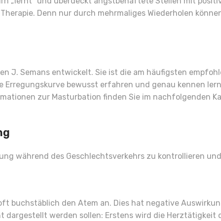
irn „lernt“ und überdeckt angstbehaftete Stellen mit posit
he Therapie. Denn nur durch mehrmaliges Wiederholen könne
n J. Semans entwickelt. Sie ist die am häufigsten empfo
e Erregungskurve bewusst erfahren und genau kennen lerne
rmationen zur Masturbation finden Sie im nachfolgenden Kap
ng
egung während des Geschlechtsverkehrs zu kontrollieren u
oft buchstäblich den Atem an. Dies hat negative Auswirkun
t dargestellt werden sollen: Erstens wird die Herztätigkei