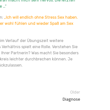
aran macht mich sehr nervös. Die letzten
e …“
in:
„Ich will endlich ohne Stress Sex haben.
eder wohl fühlen und wieder Spaß am Sex
 im Verlauf der Übungszeit weitere
erhältnis spielt eine Rolle. Verstehen Sie
 Ihrer Partnerin? Was macht Sie besonders
skreis leichter durchbrechen können. Je
rückzulassen.
Older
Diagnose