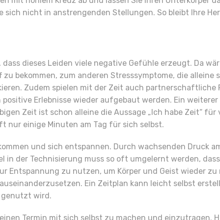
mit hohlem Kreuz ab und lassen Sie Ihren Unterkorper dann 
 sich nicht in anstrengenden Stellungen. So bleibt Ihre 
 dass dieses Leiden viele negative Gefühle erzeugt. Da wä
iff zu bekommen, zum anderen Stresssymptome, die alleine
eren. Zudem spielen mit der Zeit auch partnerschaftliche 
positive Erlebnisse wieder aufgebaut werden. Ein weiterer 
ebigen Zeit ist schon alleine die Aussage „Ich habe Zeit“ fü
t nur einige Minuten am Tag für sich selbst.
g kommen und sich entspannen. Durch wachsenden Druck am 
l in der Technisierung muss so oft umgelernt werden, das
ur Entspannung zu nutzen, um Körper und Geist wieder zu re
 auseinanderzusetzen. Ein Zeitplan kann leicht selbst erst
 genutzt wird.
 einen Termin mit sich selbst zu machen und einzutragen. Hi