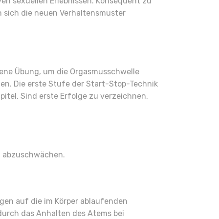
iven sexuellen Erlebnissen. Konsequent zu
n sich die neuen Verhaltensmuster
hlene Übung, um die Orgasmusschwelle
n. Die erste Stufe der Start-Stop-Technik
itel. Sind erste Erfolge zu verzeichnen,
nd abzuschwächen.
gen auf die im Körper ablaufenden
t durch das Anhalten des Atems bei