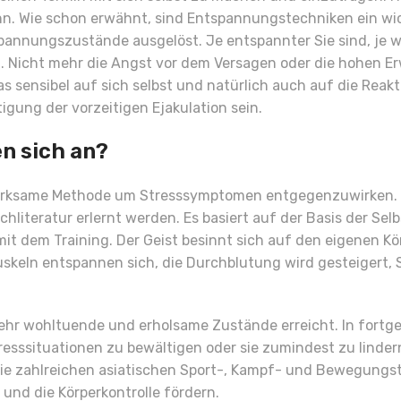
Wie schon erwähnt, sind Entspannungstechniken ein wicht
pannungszustände ausgelöst. Je entspannter Sie sind, je w
n. Nicht mehr die Angst vor dem Versagen oder die hohen E
 sensibel auf sich selbst und natürlich auch auf die Reakti
gung der vorzeitigen Ejakulation sein.
n sich an?
irksame Methode um Stresssymptomen entgegenzuwirken. Es
hliteratur erlernt werden. Es basiert auf der Basis der Se
t dem Training. Der Geist besinnt sich auf den eigenen Kö
skeln entspannen sich, die Durchblutung wird gesteigert
ehr wohltuende und erholsame Zustände erreicht. In fortg
tresssituationen zu bewältigen oder sie zumindest zu linder
die zahlreichen asiatischen Sport-, Kampf- und Bewegungste
n und die Körperkontrolle fördern.