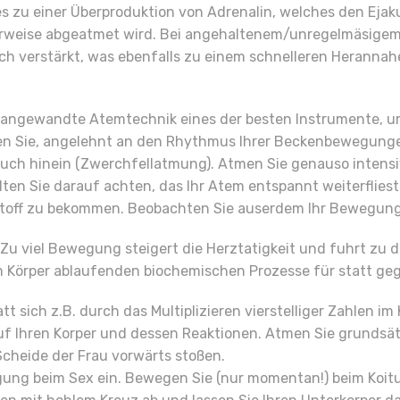
es zu einer Überproduktion von Adrenalin, welches den Eja
alerweise abgeatmet wird. Bei angehaltenem/unregelmäsige
h verstärkt, was ebenfalls zu einem schnelleren Herannahe
st angewandte Atemtechnik eines der besten Instrumente,
en Sie, angelehnt an den Rhythmus Ihrer Beckenbewegunge
uch hinein (Zwerchfellatmung). Atmen Sie genauso intensiv
ten Sie darauf achten, das Ihr Atem entspannt weiterfliest
erstoff zu bekommen. Beobachten Sie auserdem Ihr Bewegun
 Zu viel Bewegung steigert die Herztatigkeit und fuhrt zu
m Körper ablaufenden biochemischen Prozesse für statt geg
tt sich z.B. durch das Multiplizieren vierstelliger Zahlen 
auf Ihren Korper und dessen Reaktionen. Atmen Sie grundsä
 Scheide der Frau vorwärts stoßen.
gung beim Sex ein. Bewegen Sie (nur momentan!) beim Koitu