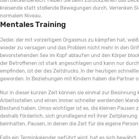
den Beckenbereich. Heben Sie beim Zuruckziehen das Becken 
kreisende statt stoßende Bewegungen durch. Verrenken Sie
normalem Niveau.
Mentales Training
Jeder, der mit vorzeitigem Orgasmus zu kämpfen hat, weiß,
wieder zu versagen und das Problem nicht mehr in den Gr
bevorstehenden Sex im Kopf ablaufen und den Körper blocki
der Betroffenen ist stark angeschlagen und kann nur durch 
empfinden, ist der des Zeitdrucks. In der heutigen schnelll
geworden. In Beziehungen mit Kindern haben die Partner of
Nur in dieser kurzen Zeit können sie einmal zur Besinnun
Arbeitsstellen und einen immer schneller werdenden Wande
Bestand haben. Umso wichtiger ist es, die kleinen Pausen z
deshalb förderlich, sich grundlegend mit ihrer Zeitplanung
beinhalten. Pausen, in denen die Zeit für die eigene Person
Falls ein Terminkalender geführt wird, hat es sich bewährt,