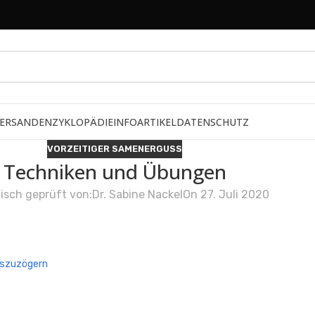
ERSAND
ENZYKLOPÄDIE
INFOARTIKEL
DATENSCHUTZ
VORZEITIGER SAMENERGUSS
Techniken und Übungen
isch geprüft von:
Dr. Sabine Nackel
On 27. Juli 2020
uszuzögern