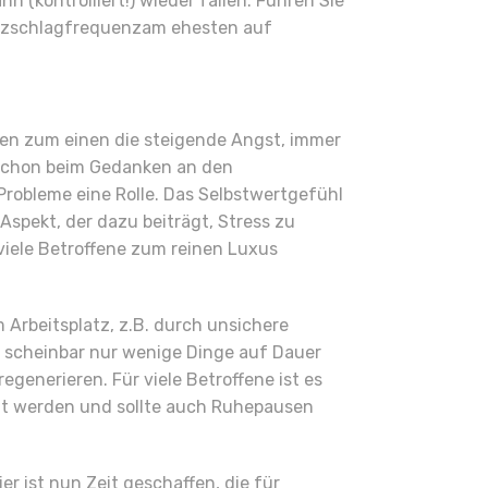
(kontrolliert!) wieder fallen. Führen Sie
Herzschlagfrequenzam ehesten auf
ren zum einen die steigende Angst, immer
 schon beim Gedanken an den
Probleme eine Rolle. Das Selbstwertgefühl
Aspekt, der dazu beiträgt, Stress zu
r viele Betroffene zum reinen Luxus
Arbeitsplatz, z.B. durch unsichere
s scheinbar nur wenige Dinge auf Dauer
generieren. Für viele Betroffene ist es
ellt werden und sollte auch Ruhepausen
er ist nun Zeit geschaffen, die für