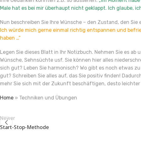
Ihre Gedanken könnten z.B. so aussehen:
„Im Moment habe i
Male hat es bei mir überhaupt nicht geklappt. Ich glaube, ic
Nun beschreiben Sie Ihre Wünsche – den Zustand, den Sie e
Ich würde mich gerne einmal richtig entspannen und befri
haben …“
Legen Sie dieses Blatt in Ihr Notizbuch. Nehmen Sie es ab 
Wünsche, Sehnsüchte usf. Sie können hier alles niederschrei
sich gut? Leben Sie harmonisch? Wo gibt es noch etwas zu
gut? Schreiben Sie alles auf, das Sie positiv finden! Dadu
mehr Sie sich mit der Zukunft beschäftigen, desto leichter
Home
»
Techniken und Übungen
Newer
Start-Stop-Methode