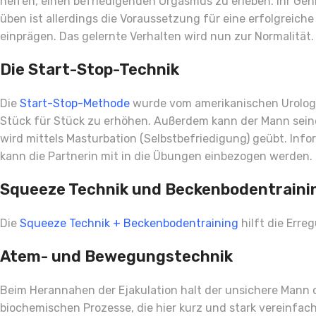
helfen, einen befriedigenden Orgasmus zu erleben. Ihr Geh
üben ist allerdings die Voraussetzung für eine erfolgreic
einprägen. Das gelernte Verhalten wird nun zur Normalität.
Die Start-Stop-Technik
Die
Start-Stop-Methode
wurde vom amerikanischen Urologe
Stück für Stück zu erhöhen. Außerdem kann der Mann sein
wird mittels Masturbation (Selbstbefriedigung) geübt. Info
kann die Partnerin mit in die Übungen einbezogen werden.
Squeeze Technik und Beckenbodentraini
Die
Squeeze Technik + Beckenbodentraining
hilft die Err
Atem- und Bewegungstechnik
Beim Herannahen der Ejakulation halt der unsichere Mann 
biochemischen Prozesse, die hier kurz und stark vereinfach