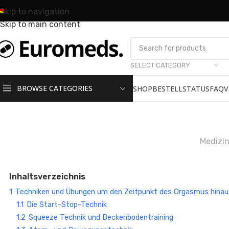
Skip to navigation
Skip to main content
SELECT CATEGORY
BROWSE CATEGORIES
SHOP
BESTELLSTATUS
FAQ
V
Medizin
Inhaltsverzeichnis
1
Techniken und Übungen um den Zeitpunkt des Orgasmus hina
1.1
Die Start-Stop-Technik
1.2
Squeeze Technik und Beckenbodentraining