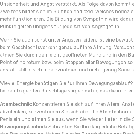
Unsicherheit und Angst verstärkt. Als Folge davon kommt 
Zweitens bildet sich im Blut Kohlendioxid, welches norm
mehr funktionieren. Die Bildung von Sympathin wird dadurc
Punkte gelten übrigens fur jede Art von Angstgefühl.
Wenn Sie auch sonst unter Ängsten leiden, ist eine bewu
beim Geschlechtsverkehr genau auf Ihre Atmung. Versuch
atmen Sie durch den leicht geoffneten Mund und in den Ba
Point of no return bzw. beim Stoppen aller Bewegungen soll
anstatt still in sich hineinzuatmen und nicht genug Sau
Wieviel Energie benötigen Sie fur Ihren Bewegungsablauf?
beiden folgenden Ratschläge sorgen dafur, das die in Ihre
Atemtechnik:
Konzentrieren Sie sich auf Ihren Atem. Ansta
abzulenken, konzentrieren Sie sich uber die Atemtechnik 
Penis ein und atmen Sie aus, wenn Sie wieder tiefer in die
Bewequnqstechnik:
Schränken Sie Ihre körperliche Betäti