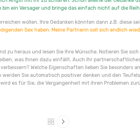
ch Angst mit ihr zu schlafen. Schon alleine der Gedanke d
h bin ein Versager und bringe das einfach nicht auf die Reih
rreichen wollen. Ihre Gedanken könnten dann z.B. diese se
edigenden Sex haben. Meine Partnerin soll sich endlich wi
und zu heraus und lesen Sie Ihre Wünsche. Notieren Sie sich
ben, was Ihnen dazu einfällt. Auch Ihr partnerschaftliches V
 verbessern? Welche Eigenschaften lieben Sie besonders an
rch werden Sie automatisch positiver denken und den Teufel
 wird es für Sie, die Vergangenheit mit ihren Problemen zu