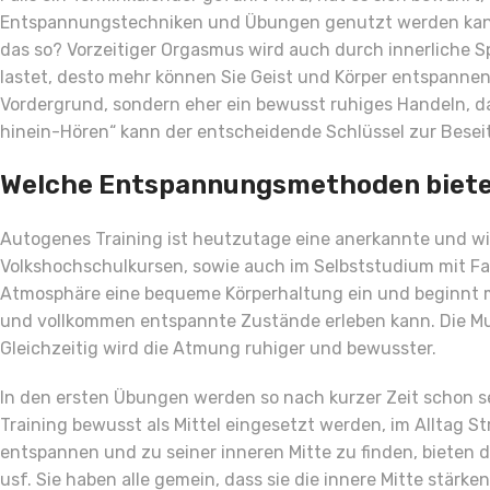
Entspannungstechniken und Übungen genutzt werden kann. 
das so? Vorzeitiger Orgasmus wird auch durch innerliche S
lastet, desto mehr können Sie Geist und Körper entspanne
Vordergrund, sondern eher ein bewusst ruhiges Handeln, das
hinein-Hören“ kann der entscheidende Schlüssel zur Beseiti
Welche Entspannungsmethoden biete
Autogenes Training ist heutzutage eine anerkannte und w
Volkshochschulkursen, sowie auch im Selbststudium mit Fac
Atmosphäre eine bequeme Körperhaltung ein und beginnt mi
und vollkommen entspannte Zustände erleben kann. Die Mu
Gleichzeitig wird die Atmung ruhiger und bewusster.
In den ersten Übungen werden so nach kurzer Zeit schon s
Training bewusst als Mittel eingesetzt werden, im Alltag S
entspannen und zu seiner inneren Mitte zu finden, bieten 
usf. Sie haben alle gemein, dass sie die innere Mitte stärke