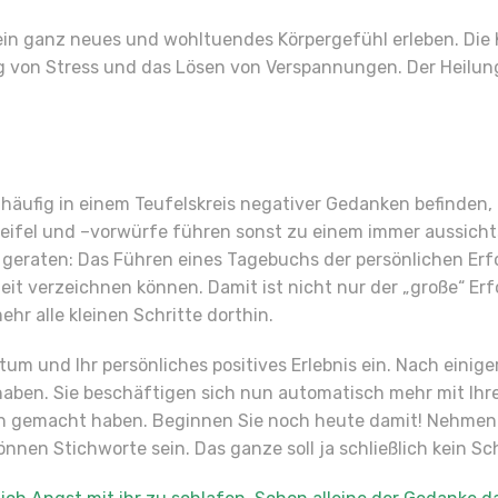
ein ganz neues und wohltuendes Körpergefühl erleben. Die
 von Stress und das Lösen von Verspannungen. Der Heilungs
äufig in einem Teufelskreis negativer Gedanken befinden, i
eifel und –vorwürfe führen sonst zu einem immer aussichts
k geraten: Das Führen eines Tagebuchs der persönlichen Erf
zeit verzeichnen können. Damit ist nicht nur der „große“ Er
r alle kleinen Schritte dorthin.
um und Ihr persönliches positives Erlebnis ein. Nach einige
t haben. Sie beschäftigen sich nun automatisch mehr mit Ih
h gemacht haben. Beginnen Sie noch heute damit! Nehmen Si
önnen Stichworte sein. Das ganze soll ja schließlich kein S