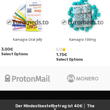
Kamagra Oral Jelly
Kamagra 100mg
3,00
€
5.0
Select Options
1,75
€
Select Options
2026
Euromeds, all rights reserved.
Der Mindestbestellbetrag ist 40€ │ The