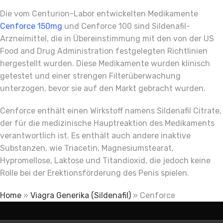
Die vom Centurion-Labor entwickelten Medikamente
Cenforce 150mg
und Cenforce 100 sind Sildenafil-
Arzneimittel, die in Übereinstimmung mit den von der US
Food and Drug Administration festgelegten Richtlinien
hergestellt wurden. Diese Medikamente wurden klinisch
getestet und einer strengen Filterüberwachung
unterzogen, bevor sie auf den Markt gebracht wurden.
Cenforce enthält einen Wirkstoff namens Sildenafil Citrate,
der für die medizinische Hauptreaktion des Medikaments
verantwortlich ist. Es enthält auch andere inaktive
Substanzen, wie Triacetin, Magnesiumstearat,
Hypromellose, Laktose und Titandioxid, die jedoch keine
Rolle bei der Erektionsförderung des Penis spielen.
Home
»
Viagra Generika (Sildenafil)
»
Cenforce