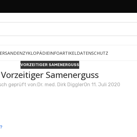
ERSAND
ENZYKLOPÄDIE
INFOARTIKEL
DATENSCHUTZ
VORZEITIGER SAMENERGUSS
Vorzeitiger Samenerguss
sch geprüft von:
Dr. med. Dirk Diggler
On 11. Juli 2020
s?