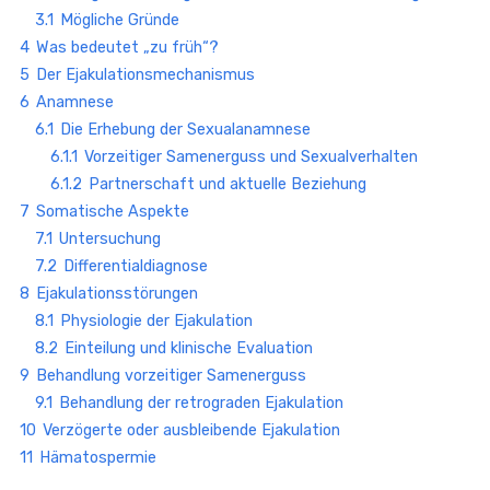
3.1
Mögliche Gründe
4
Was bedeutet „zu früh“?
5
Der Ejakulationsmechanismus
6
Anamnese
6.1
Die Erhebung der Sexualanamnese
6.1.1
Vorzeitiger Samenerguss und Sexualverhalten
6.1.2
Partnerschaft und aktuelle Beziehung
7
Somatische Aspekte
7.1
Untersuchung
7.2
Differentialdiagnose
8
Ejakulationsstörungen
8.1
Physiologie der Ejakulation
8.2
Einteilung und klinische Evaluation
9
Behandlung vorzeitiger Samenerguss
9.1
Behandlung der retrograden Ejakulation
10
Verzögerte oder ausbleibende Ejakulation
11
Hämatospermie