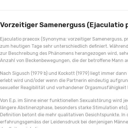
Vorzeitiger Samenerguss (Ejaculatio p
Ejaculatio praecox (Synonyma: vorzeitiger Samenerguss, pr
zum heutigen Tage sehr unterschiedlich definiert. Während
zur Beschreibung des Phänomens herangezogen wird, sehen 
Anzahl von Beckenbewegungen, die der betroffene Mann aus
Nach Sigusch (1979 b) und Kockott (1979) liegt immer dann e
erlebt wird und/oder wenn die Partnerin eindeutig aufgrun
sexueller Reagibilität und vorhandener Orgasmusfähigkeit k
Von E.p. im Sinne einer funktionellen Sexualstörung wird j
längere Abstinenzphase, besonders starke Stimulation etc),
Definition betont die mehr qualitativen Gesichtspunkte. 
erfahrungsgemäss der Leidensdruck bei denjenigen Männern a