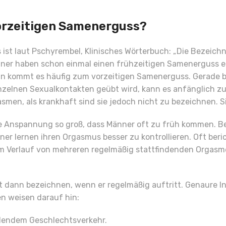
orzeitigen Samenerguss?
 ist laut Pschyrembel, Klinisches Wörterbuch: „Die Bezeich
ner haben schon einmal einen frühzeitigen Samenerguss erl
in kommt es häufig zum vorzeitigen Samenerguss. Gerade b
nzelnen Sexualkontakten geübt wird, kann es anfänglich z
n, als krankhaft sind sie jedoch nicht zu bezeichnen. Sie
ie Anspannung so groß, dass Männer oft zu früh kommen. B
ner lernen ihren Orgasmus besser zu kontrollieren. Oft ber
h im Verlauf von mehreren regelmäßig stattfindenden Orgas
 dann bezeichnen, wenn er regelmäßig auftritt. Genaure I
en weisen darauf hin:
ndendem Geschlechtsverkehr.