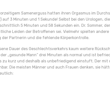
it vorzeitigem Samenerguss hatten ihren Orgasmus im Durc
) auf 3 Minuten und 1 Sekunde! Selbst bei den Urologen, di
schnittlich 5 Minuten und 58 Sekunden ein. Dr. Sommer, der 
iche Leiden der Betroffenen sei. Vielmehr spielten andere 
 der Partnerin und die fehlende Körperkontrolle.
ssene Dauer des Geschlechtsverkehrs kaum weitere Rückschlü
 der „gesunde Mann“ drei Minuten als normal und ist befrie
 zu kurz und deshalb als unbefriedigend einstuft. Der mit
bar. Die meisten Männer und auch Frauen denken, sie hätten 
eutlich: