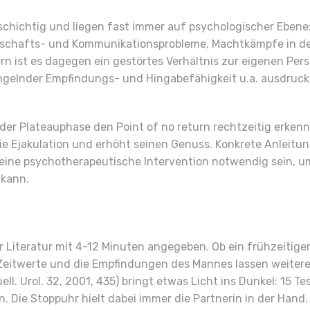
elschichtig und liegen fast immer auf psychologischer Eben
nerschafts- und Kommunikationsprobleme, Machtkämpfe in der
rn ist es dagegen ein gestörtes Verhältnis zur eigenen Per
ngelnder Empfindungs- und Hingabefähigkeit u.a. ausdruc
in der Plateauphase den Point of no return rechtzeitig erk
 die Ejakulation und erhöht seinen Genuss. Konkrete Anlei
 eine psychotherapeutische Intervention notwendig sein, um
 kann.
Literatur mit 4-12 Minuten angegeben. Ob ein frühzeitiger
itwerte und die Empfindungen des Mannes lassen weitere 
uell. Urol. 32, 2001, 435) bringt etwas Licht ins Dunkel: 15
. Die Stoppuhr hielt dabei immer die Partnerin in der Hand