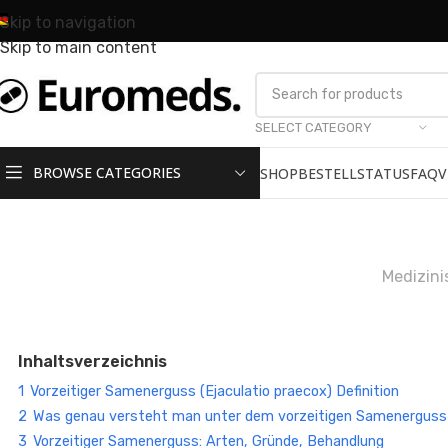
Skip to navigation
Skip to main content
SELECT CATEGORY
BROWSE CATEGORIES
SHOP
BESTELLSTATUS
FAQ
V
Medizini
Inhaltsverzeichnis
1
Vorzeitiger Samenerguss (Ejaculatio praecox) Definition
2
Was genau versteht man unter dem vorzeitigen Samenergus
3
Vorzeitiger Samenerguss: Arten, Gründe, Behandlung