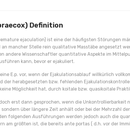
raecox) Definition
emature ejaculation) ist eine der häufigsten Störungen män
 an mancher Stelle rein qualitative Masstäbe angesetzt wer
andere Wissenschaftler quantitative Aspekte im Mittelpun
führen kann, bevor er ejakuliert.
ine E.p. vor, wenn der Ejakulationsablauf willkürlich vollk
d der herabgesetzten bzw. fehlenden Ejakulationskontrolle 
eine Möglichkeit hat, durch koitale bzw. quasikoitale Prak
edoch erst dann gesprochen, wenn die Unkontrollierbarkeit n
 sondern über längere Zeit anhält oder bei der Mehrzahl der
In den folgenden Ausführungen werden jedoch auch die quan
m größten ist, die bereits ante portas ( d.h. vor der Immi