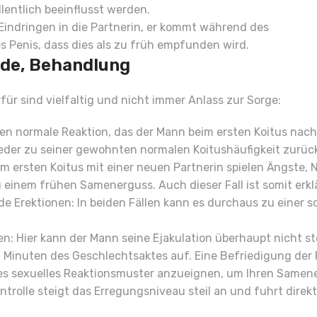
entlich beeinflusst werden.
Eindringen in die Partnerin, er kommt während des
 Penis, dass dies als zu früh empfunden wird.
nde, Behandlung
für sind vielfaltig und nicht immer Anlass zur Sorge:
men normale Reaktion, das der Mann beim ersten Koitus nach
ieder zu seiner gewohnten normalen Koitushäufigkeit zurück
m ersten Koitus mit einer neuen Partnerin spielen Ängste, N
 einem frühen Samenerguss. Auch dieser Fall ist somit erkl
e Erektionen: In beiden Fällen kann es durchaus zu einer 
n: Hier kann der Mann seine Ejakulation überhaupt nicht st
 Minuten des Geschlechtsaktes auf. Eine Befriedigung der P
es sexuelles Reaktionsmuster anzueignen, um Ihren Samener
trolle steigt das Erregungsniveau steil an und fuhrt direkt 