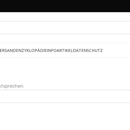
ERSAND
ENZYKLOPÄDIE
INFOARTIKEL
DATENSCHUTZ
ntsprechen.