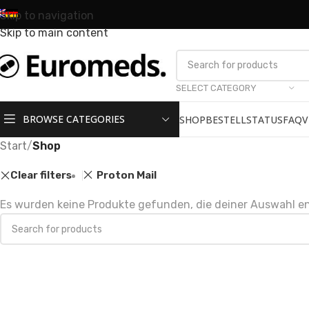
Skip to navigation
Skip to main content
SELECT CATEGORY
BROWSE CATEGORIES
SHOP
BESTELLSTATUS
FAQ
V
Start
/
Shop
Clear filters
Proton Mail
Es wurden keine Produkte gefunden, die deiner Auswahl e