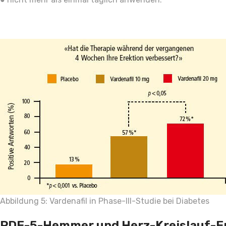
Abbildung 5: Vardenafil in Phase-III-Studie bei Diabetes
PDE-5-Hemmer und Herz-Kreislauf-E