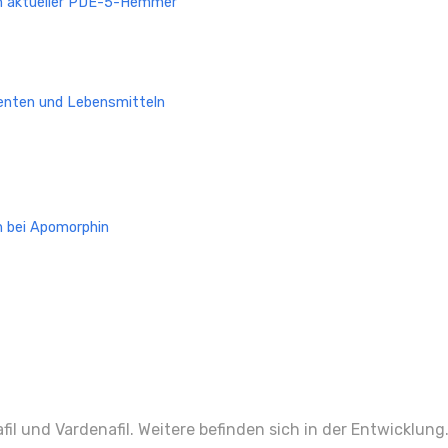
n aktueller PDE-5-Hemmer
enten und Lebensmitteln
 bei Apomorphin
il und Vardenafil. Weitere befinden sich in der Entwicklung