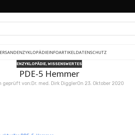
ERSAND
ENZYKLOPÄDIE
INFOARTIKEL
DATENSCHUTZ
ENZYKLOPÄDIE
,
WISSENSWERTES
PDE-5 Hemmer
h geprüft von:
Dr. med. Dirk Diggler
On 23. Oktober 2020