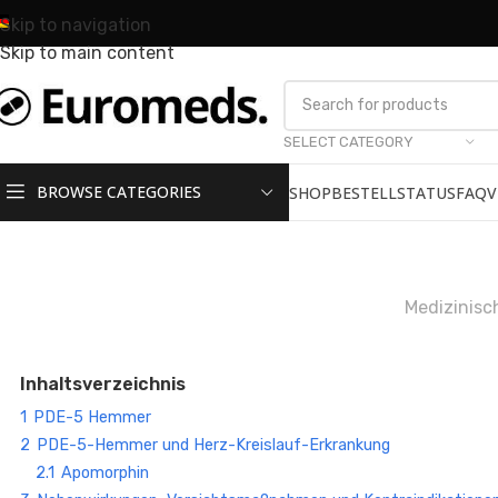
Skip to navigation
Skip to main content
SELECT CATEGORY
BROWSE CATEGORIES
SHOP
BESTELLSTATUS
FAQ
V
Medizinisc
Inhaltsverzeichnis
1
PDE-5 Hemmer
2
PDE-5-Hemmer und Herz-Kreislauf-Erkrankung
2.1
Apomorphin