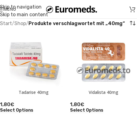
Skip to navigation
MENU
Skip to main content
Start
/
Shop
/
Produkte verschlagwortet mit „40mg“
Tadarise 40mg
Vidalista 40mg
1,80
€
1,80
€
Select Options
Select Options